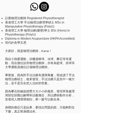
註冊物理治療師 Registered Physiotherapist
香港理工大學 手法物理治療理學碩士 MSc in
Manipulative Physiotherapy (PolyU)
香港理工大學 物理治療(榮譽)學士 BSc (Hons) in
Physiotherapy (PolyU)
Diploma in Modern Acupuncture (HKPA Accredited)
現代針灸學文憑
大家好，我是物理治療師，Kane！
我自小熱愛運動，涉獵過棒球、冰球、攀石等等運
動，現在擔任診所物理治療師，亦有為籃球、排球等
大學運動員擔任註場物理治療師。
畢業後，因為對手法治療有濃厚興趣，我攻讀了手法
物理治療碩士，後來發現，手法治療只是其中一種方
法，並不是完全把人治好的答案。
因為攀石的緣故經歷大大小小的傷患，發現單靠處理
局部症狀難以解釋和治癒痛症，所以鑽研動作分析，
並發現人體環環相扣，牽一髮可以動全身。
身體的痛症只是結果，要找出問題的因，方能夠對症
下藥，真正幫身體治本。